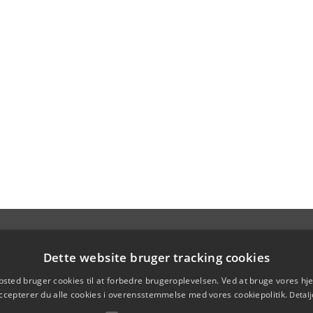
Dette website bruger tracking cookies
sted bruger cookies til at forbedre brugeroplevelsen. Ved at bruge vores 
ccepterer du alle cookies i overensstemmelse med vores cookiepolitik.
Detalj