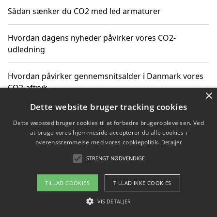
Sådan sænker du CO2 med led armaturer
Hvordan dagens nyheder påvirker vores CO2-
udledning
Hvordan påvirker gennemsnitsalder i Danmark vores
CO2-aftryk
×
Dette website bruger tracking cookies
Hvordan nyheder om CO2-udledning påvirker vores
Dette websted bruger cookies til at forbedre brugeroplevelsen. Ved
hverdag
at bruge vores hjemmeside accepterer du alle cookies i
overensstemmelse med vores cookiepolitik.
Detaljer
STRENGT NØDVENDIGE
Copyright 2026 - Pilanto Aps
TILLAD COOKIES
TILLAD IKKE COOKIES
Om / kontakt
Blog
Betingelser
VIS DETALJER