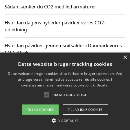
Sådan sænker du CO2 med led armaturer
Hvordan dagens nyheder påvirker vores CO2-
udledning
Hvordan påvirker gennemsnitsalder i Danmark vores
CO2-aftryk
×
Dette website bruger tracking cookies
Hvordan nyheder om CO2-udledning påvirker vores
Dette websted bruger cookies til at forbedre brugeroplevelsen. Ved
hverdag
at bruge vores hjemmeside accepterer du alle cookies i
overensstemmelse med vores cookiepolitik.
Detaljer
STRENGT NØDVENDIGE
Copyright 2026 - Pilanto Aps
TILLAD COOKIES
TILLAD IKKE COOKIES
Om / kontakt
Blog
Betingelser
VIS DETALJER