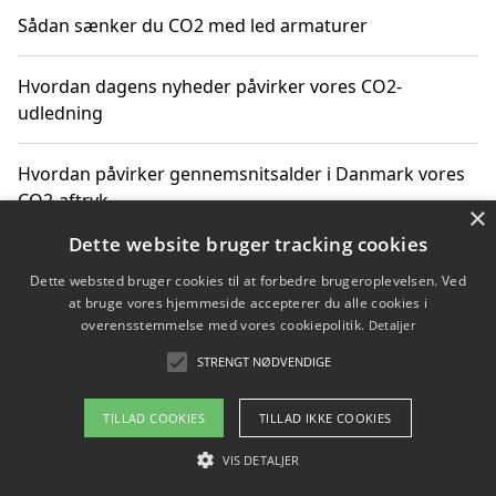
Sådan sænker du CO2 med led armaturer
Hvordan dagens nyheder påvirker vores CO2-
udledning
Hvordan påvirker gennemsnitsalder i Danmark vores
CO2-aftryk
×
Dette website bruger tracking cookies
Hvordan nyheder om CO2-udledning påvirker vores
Dette websted bruger cookies til at forbedre brugeroplevelsen. Ved
hverdag
at bruge vores hjemmeside accepterer du alle cookies i
overensstemmelse med vores cookiepolitik.
Detaljer
STRENGT NØDVENDIGE
Copyright 2026 - Pilanto Aps
TILLAD COOKIES
TILLAD IKKE COOKIES
Om / kontakt
Blog
Betingelser
VIS DETALJER