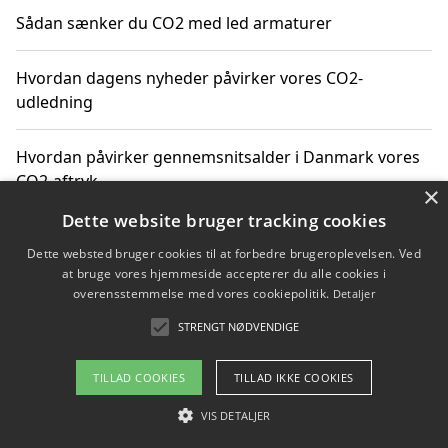
Sådan sænker du CO2 med led armaturer
Hvordan dagens nyheder påvirker vores CO2-
udledning
Hvordan påvirker gennemsnitsalder i Danmark vores
CO2-aftryk
×
Dette website bruger tracking cookies
Hvordan nyheder om CO2-udledning påvirker vores
Dette websted bruger cookies til at forbedre brugeroplevelsen. Ved
hverdag
at bruge vores hjemmeside accepterer du alle cookies i
overensstemmelse med vores cookiepolitik.
Detaljer
STRENGT NØDVENDIGE
Copyright 2026 - Pilanto Aps
TILLAD COOKIES
TILLAD IKKE COOKIES
Om / kontakt
Blog
Betingelser
VIS DETALJER