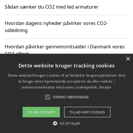
Sådan sænker du CO2 med led armaturer
Hvordan dagens nyheder påvirker vores CO2-
udledning
Hvordan påvirker gennemsnitsalder i Danmark vores
CO2-aftryk
×
Dette website bruger tracking cookies
Hvordan nyheder om CO2-udledning påvirker vores
Dette websted bruger cookies til at forbedre brugeroplevelsen. Ved
hverdag
at bruge vores hjemmeside accepterer du alle cookies i
overensstemmelse med vores cookiepolitik.
Detaljer
STRENGT NØDVENDIGE
Copyright 2026 - Pilanto Aps
TILLAD COOKIES
TILLAD IKKE COOKIES
Om / kontakt
Blog
Betingelser
VIS DETALJER