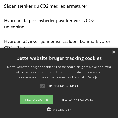
Sådan sænker du CO2 med led armaturer
Hvordan dagens nyheder påvirker vores CO2-
udledning
Hvordan påvirker gennemsnitsalder i Danmark vores
CO2-aftryk
×
Dette website bruger tracking cookies
Hvordan nyheder om CO2-udledning påvirker vores
Dette websted bruger cookies til at forbedre brugeroplevelsen. Ved
hverdag
at bruge vores hjemmeside accepterer du alle cookies i
overensstemmelse med vores cookiepolitik.
Detaljer
STRENGT NØDVENDIGE
Copyright 2026 - Pilanto Aps
TILLAD COOKIES
TILLAD IKKE COOKIES
Om / kontakt
Blog
Betingelser
VIS DETALJER