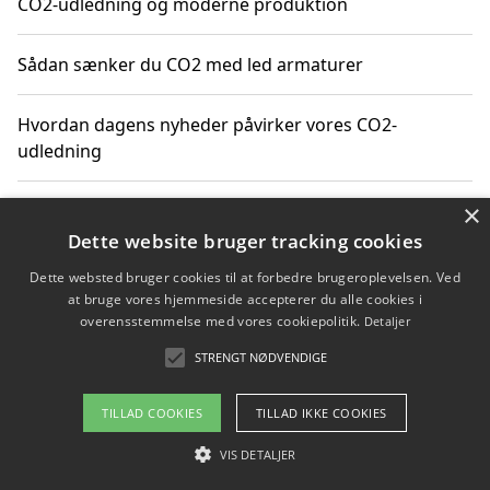
CO2-udledning og moderne produktion
Sådan sænker du CO2 med led armaturer
Hvordan dagens nyheder påvirker vores CO2-
udledning
×
Hvordan påvirker gennemsnitsalder i Danmark vores
CO2-aftryk
Dette website bruger tracking cookies
Dette websted bruger cookies til at forbedre brugeroplevelsen. Ved
Hvordan nyheder om CO2-udledning påvirker vores
at bruge vores hjemmeside accepterer du alle cookies i
hverdag
overensstemmelse med vores cookiepolitik.
Detaljer
STRENGT NØDVENDIGE
TILLAD COOKIES
TILLAD IKKE COOKIES
Copyright 2026 - Pilanto Aps
Om / kontakt
VIS DETALJER
Blog
Betingelser