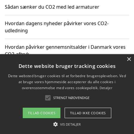
Sådan sænker du CO2 med led armaturer
Hvordan dagens nyheder påvirker vores CO2-
udledning
Hvordan påvirker gennemsnitsalder i Danmark vores
CO2-aftryk
×
Dette website bruger tracking cookies
Hvordan nyheder om CO2-udledning påvirker vores
Dette websted bruger cookies til at forbedre brugeroplevelsen. Ved
hverdag
at bruge vores hjemmeside accepterer du alle cookies i
overensstemmelse med vores cookiepolitik.
Detaljer
STRENGT NØDVENDIGE
Copyright 2026 - Pilanto Aps
TILLAD COOKIES
TILLAD IKKE COOKIES
Om / kontakt
Blog
Betingelser
VIS DETALJER