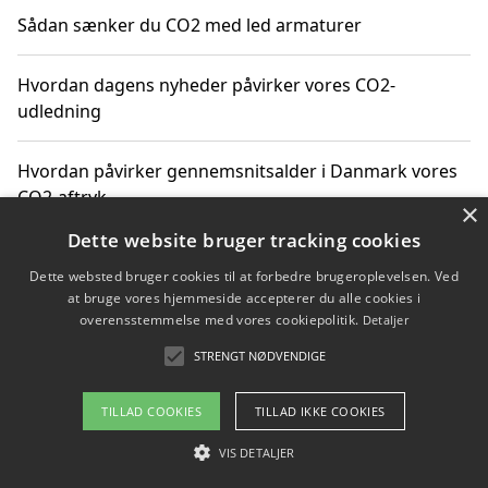
Sådan sænker du CO2 med led armaturer
Hvordan dagens nyheder påvirker vores CO2-
udledning
Hvordan påvirker gennemsnitsalder i Danmark vores
CO2-aftryk
×
Dette website bruger tracking cookies
Hvordan nyheder om CO2-udledning påvirker vores
Dette websted bruger cookies til at forbedre brugeroplevelsen. Ved
hverdag
at bruge vores hjemmeside accepterer du alle cookies i
overensstemmelse med vores cookiepolitik.
Detaljer
STRENGT NØDVENDIGE
Copyright 2026 - Pilanto Aps
TILLAD COOKIES
TILLAD IKKE COOKIES
Om / kontakt
Blog
Betingelser
VIS DETALJER