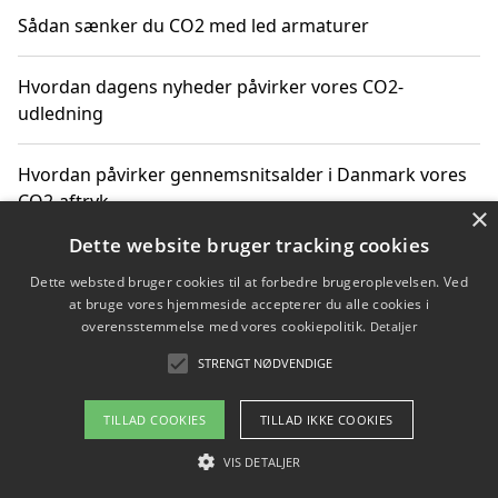
Sådan sænker du CO2 med led armaturer
Hvordan dagens nyheder påvirker vores CO2-
udledning
Hvordan påvirker gennemsnitsalder i Danmark vores
CO2-aftryk
×
Dette website bruger tracking cookies
Hvordan nyheder om CO2-udledning påvirker vores
Dette websted bruger cookies til at forbedre brugeroplevelsen. Ved
hverdag
at bruge vores hjemmeside accepterer du alle cookies i
overensstemmelse med vores cookiepolitik.
Detaljer
STRENGT NØDVENDIGE
Copyright 2026 - Pilanto Aps
TILLAD COOKIES
TILLAD IKKE COOKIES
Om / kontakt
Blog
Betingelser
VIS DETALJER