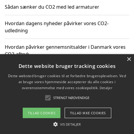
Sådan sænker du CO2 med led armaturer
Hvordan dagens nyheder påvirker vores CO2-
udledning
Hvordan påvirker gennemsnitsalder i Danmark vores
CO2-aftryk
×
Dette website bruger tracking cookies
Hvordan nyheder om CO2-udledning påvirker vores
Dette websted bruger cookies til at forbedre brugeroplevelsen. Ved
hverdag
at bruge vores hjemmeside accepterer du alle cookies i
overensstemmelse med vores cookiepolitik.
Detaljer
STRENGT NØDVENDIGE
Copyright 2026 - Pilanto Aps
TILLAD COOKIES
TILLAD IKKE COOKIES
Om / kontakt
Blog
Betingelser
VIS DETALJER