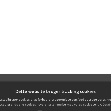
Dette website bruger tracking cookies
sted bruger cookies til at forbedre brugeroplevelsen. Ved at bruge vores 
ccepterer du alle cookies i overensstemmelse med vores cookiepolitik.
Detalj