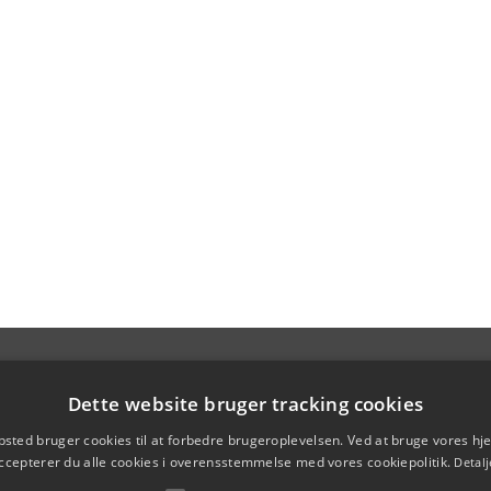
Dette website bruger tracking cookies
sted bruger cookies til at forbedre brugeroplevelsen. Ved at bruge vores 
ccepterer du alle cookies i overensstemmelse med vores cookiepolitik.
Detalj