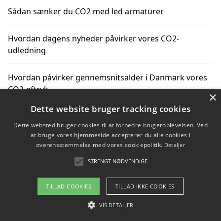
Sådan sænker du CO2 med led armaturer
Hvordan dagens nyheder påvirker vores CO2-
udledning
Hvordan påvirker gennemsnitsalder i Danmark vores
CO2-aftryk
×
Dette website bruger tracking cookies
Hvordan nyheder om CO2-udledning påvirker vores
Dette websted bruger cookies til at forbedre brugeroplevelsen. Ved
hverdag
at bruge vores hjemmeside accepterer du alle cookies i
overensstemmelse med vores cookiepolitik.
Detaljer
STRENGT NØDVENDIGE
Copyright 2026 - Pilanto Aps
TILLAD COOKIES
TILLAD IKKE COOKIES
Om / kontakt
Blog
Betingelser
VIS DETALJER