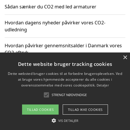
Sådan sænker du CO2 med led armaturer
Hvordan dagens nyheder påvirker vores CO2-
udledning
Hvordan påvirker gennemsnitsalder i Danmark vores
CO2-aftryk
×
Dette website bruger tracking cookies
Hvordan nyheder om CO2-udledning påvirker vores
Dette websted bruger cookies til at forbedre brugeroplevelsen. Ved
hverdag
at bruge vores hjemmeside accepterer du alle cookies i
overensstemmelse med vores cookiepolitik.
Detaljer
STRENGT NØDVENDIGE
Copyright 2026 - Pilanto Aps
TILLAD COOKIES
TILLAD IKKE COOKIES
Om / kontakt
Blog
Betingelser
VIS DETALJER