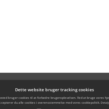
Dette website bruger tracking cookies
sted bruger cookies til at forbedre brugeroplevelsen. Ved at bruge vores 
ccepterer du alle cookies i overensstemmelse med vores cookiepolitik.
Detalj