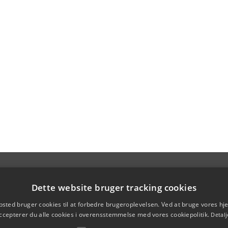
Dette website bruger tracking cookies
sted bruger cookies til at forbedre brugeroplevelsen. Ved at bruge vores 
ccepterer du alle cookies i overensstemmelse med vores cookiepolitik.
Detalj