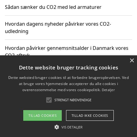
Sådan sænker du CO2 med led armaturer
Hvordan dagens nyheder påvirker vores CO2-
udledning
Hvordan påvirker gennemsnitsalder i Danmark vores
CO2-aftryk
×
Dette website bruger tracking cookies
Hvordan nyheder om CO2-udledning påvirker vores
Dette websted bruger cookies til at forbedre brugeroplevelsen. Ved
hverdag
at bruge vores hjemmeside accepterer du alle cookies i
overensstemmelse med vores cookiepolitik.
Detaljer
STRENGT NØDVENDIGE
Copyright 2026 - Pilanto Aps
TILLAD COOKIES
TILLAD IKKE COOKIES
Om / kontakt
Blog
Betingelser
VIS DETALJER