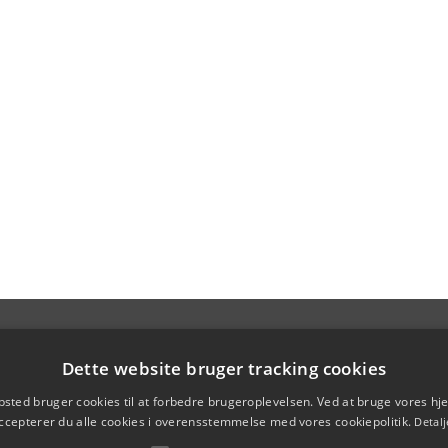
Dette website bruger tracking cookies
sted bruger cookies til at forbedre brugeroplevelsen. Ved at bruge vores 
ccepterer du alle cookies i overensstemmelse med vores cookiepolitik.
Detalj