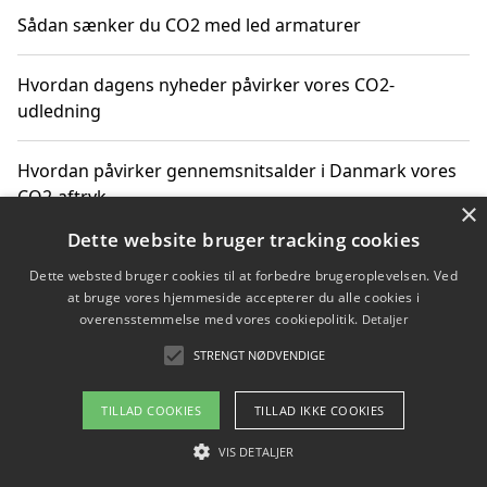
Sådan sænker du CO2 med led armaturer
Hvordan dagens nyheder påvirker vores CO2-
udledning
Hvordan påvirker gennemsnitsalder i Danmark vores
CO2-aftryk
×
Dette website bruger tracking cookies
Hvordan nyheder om CO2-udledning påvirker vores
Dette websted bruger cookies til at forbedre brugeroplevelsen. Ved
hverdag
at bruge vores hjemmeside accepterer du alle cookies i
overensstemmelse med vores cookiepolitik.
Detaljer
STRENGT NØDVENDIGE
Copyright 2026 - Pilanto Aps
TILLAD COOKIES
TILLAD IKKE COOKIES
Om / kontakt
Blog
Betingelser
VIS DETALJER