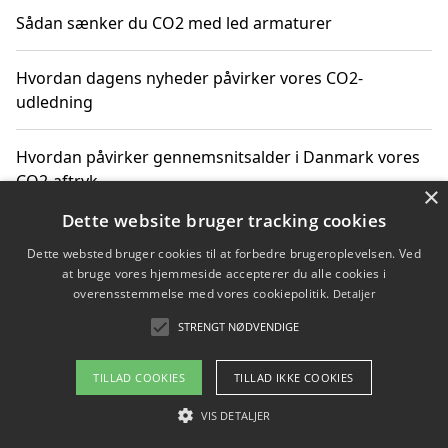
Sådan sænker du CO2 med led armaturer
Hvordan dagens nyheder påvirker vores CO2-
udledning
Hvordan påvirker gennemsnitsalder i Danmark vores
CO2-aftryk
×
Dette website bruger tracking cookies
Hvordan nyheder om CO2-udledning påvirker vores
Dette websted bruger cookies til at forbedre brugeroplevelsen. Ved
hverdag
at bruge vores hjemmeside accepterer du alle cookies i
overensstemmelse med vores cookiepolitik.
Detaljer
STRENGT NØDVENDIGE
Copyright 2026 - Pilanto Aps
TILLAD COOKIES
TILLAD IKKE COOKIES
Om / kontakt
Blog
Betingelser
VIS DETALJER