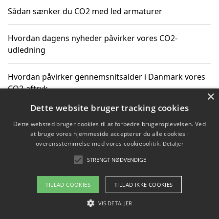
Sådan sænker du CO2 med led armaturer
Hvordan dagens nyheder påvirker vores CO2-
udledning
Hvordan påvirker gennemsnitsalder i Danmark vores
CO2-aftryk
×
Dette website bruger tracking cookies
Hvordan nyheder om CO2-udledning påvirker vores
Dette websted bruger cookies til at forbedre brugeroplevelsen. Ved
hverdag
at bruge vores hjemmeside accepterer du alle cookies i
overensstemmelse med vores cookiepolitik.
Detaljer
STRENGT NØDVENDIGE
Copyright 2026 - Pilanto Aps
TILLAD COOKIES
TILLAD IKKE COOKIES
Om / kontakt
Blog
Betingelser
VIS DETALJER