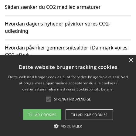
Sådan sænker du CO2 med led armaturer
Hvordan dagens nyheder påvirker vores CO2-
udledning
Hvordan påvirker gennemsnitsalder i Danmark vores
CO2-aftryk
×
Dette website bruger tracking cookies
Hvordan nyheder om CO2-udledning påvirker vores
Dette websted bruger cookies til at forbedre brugeroplevelsen. Ved
hverdag
at bruge vores hjemmeside accepterer du alle cookies i
overensstemmelse med vores cookiepolitik.
Detaljer
STRENGT NØDVENDIGE
Copyright 2026 - Pilanto Aps
TILLAD COOKIES
TILLAD IKKE COOKIES
Om / kontakt
Blog
Betingelser
VIS DETALJER