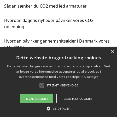
Sådan sænker du CO2 med led armaturer
Hvordan dagens nyheder påvirker vores CO2-
udledning
Hvordan påvirker gennemsnitsalder i Danmark vores
CO2-aftryk
×
Dette website bruger tracking cookies
Hvordan nyheder om CO2-udledning påvirker vores
Dette websted bruger cookies til at forbedre brugeroplevelsen. Ved
hverdag
at bruge vores hjemmeside accepterer du alle cookies i
overensstemmelse med vores cookiepolitik.
Detaljer
STRENGT NØDVENDIGE
Copyright 2026 - Pilanto Aps
TILLAD COOKIES
TILLAD IKKE COOKIES
Om / kontakt
Blog
Betingelser
VIS DETALJER