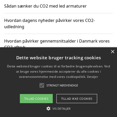
Sådan sænker du CO2 med led armaturer
Hvordan dagens nyheder påvirker vores CO2-
udledning
Hvordan påvirker gennemsnitsalder i Danmark vores
CO2-aftryk
×
Dette website bruger tracking cookies
Hvordan nyheder om CO2-udledning påvirker vores
Dette websted bruger cookies til at forbedre brugeroplevelsen. Ved
hverdag
at bruge vores hjemmeside accepterer du alle cookies i
overensstemmelse med vores cookiepolitik.
Detaljer
STRENGT NØDVENDIGE
Copyright 2026 - Pilanto Aps
TILLAD COOKIES
TILLAD IKKE COOKIES
Om / kontakt
Blog
Betingelser
VIS DETALJER