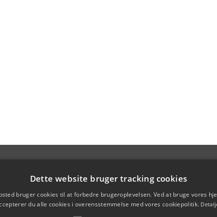
Dette website bruger tracking cookies
sted bruger cookies til at forbedre brugeroplevelsen. Ved at bruge vores 
ccepterer du alle cookies i overensstemmelse med vores cookiepolitik.
Detalj