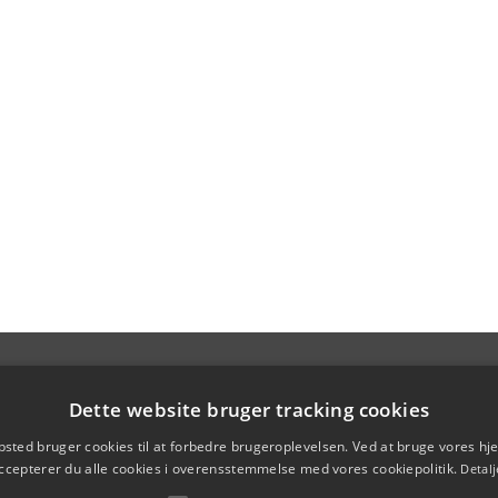
Dette website bruger tracking cookies
sted bruger cookies til at forbedre brugeroplevelsen. Ved at bruge vores 
ccepterer du alle cookies i overensstemmelse med vores cookiepolitik.
Detalj