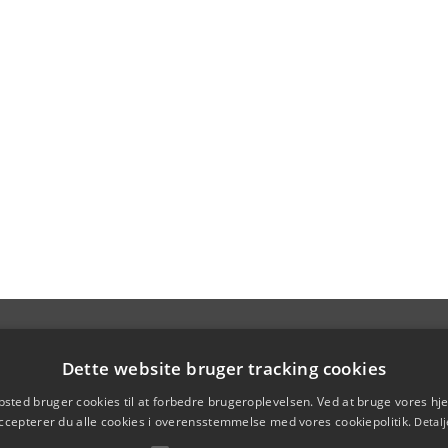
Dette website bruger tracking cookies
sted bruger cookies til at forbedre brugeroplevelsen. Ved at bruge vores 
ccepterer du alle cookies i overensstemmelse med vores cookiepolitik.
Detalj