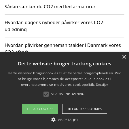
Sådan sænker du CO2 med led armaturer
Hvordan dagens nyheder påvirker vores CO2-
udledning
Hvordan påvirker gennemsnitsalder i Danmark vores
CO2-aftryk
×
Dette website bruger tracking cookies
Hvordan nyheder om CO2-udledning påvirker vores
Dette websted bruger cookies til at forbedre brugeroplevelsen. Ved
hverdag
at bruge vores hjemmeside accepterer du alle cookies i
overensstemmelse med vores cookiepolitik.
Detaljer
STRENGT NØDVENDIGE
Copyright 2026 - Pilanto Aps
TILLAD COOKIES
TILLAD IKKE COOKIES
Om / kontakt
Blog
Betingelser
VIS DETALJER