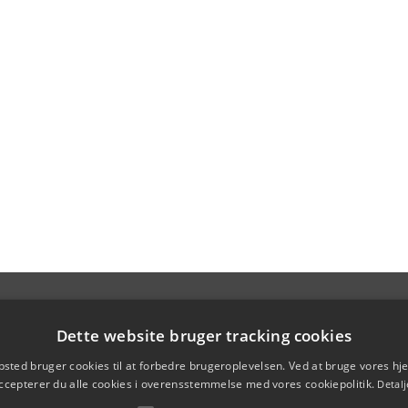
Dette website bruger tracking cookies
sted bruger cookies til at forbedre brugeroplevelsen. Ved at bruge vores 
ccepterer du alle cookies i overensstemmelse med vores cookiepolitik.
Detalj