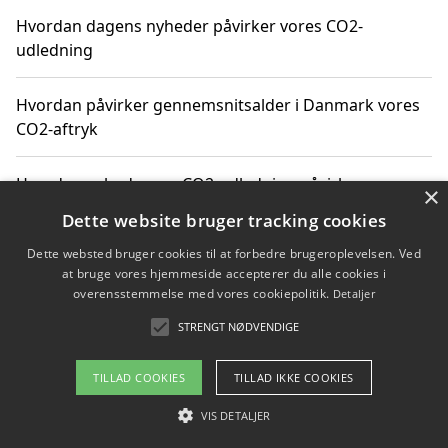
Hvordan dagens nyheder påvirker vores CO2-
udledning
Hvordan påvirker gennemsnitsalder i Danmark vores
CO2-aftryk
Hvordan nyheder om CO2-udledning påvirker vores
×
hverdag
Dette website bruger tracking cookies
Dette websted bruger cookies til at forbedre brugeroplevelsen. Ved
at bruge vores hjemmeside accepterer du alle cookies i
overensstemmelse med vores cookiepolitik.
Detaljer
Copyright 2026 - Pilanto Aps
STRENGT NØDVENDIGE
Om / kontakt
Blog
Betingelser
TILLAD COOKIES
TILLAD IKKE COOKIES
VIS DETALJER