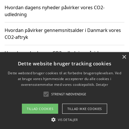
Hvordan dagens nyheder påvirker vores CO2-
udledning
Hvordan påvirker gennemsnitsalder i Danmark vores
CO2-aftryk
Hvordan nyheder om CO2-udledning påvirker vores
×
hverdag
Dette website bruger tracking cookies
Dette websted bruger cookies til at forbedre brugeroplevelsen. Ved
at bruge vores hjemmeside accepterer du alle cookies i
overensstemmelse med vores cookiepolitik.
Detaljer
Copyright 2026 - Pilanto Aps
STRENGT NØDVENDIGE
Om / kontakt
Blog
Betingelser
TILLAD COOKIES
TILLAD IKKE COOKIES
VIS DETALJER