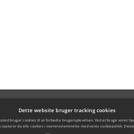
Dette website bruger tracking cookies
sted bruger cookies til at forbedre brugeroplevelsen. Ved at bruge vores 
ccepterer du alle cookies i overensstemmelse med vores cookiepolitik.
Detalj