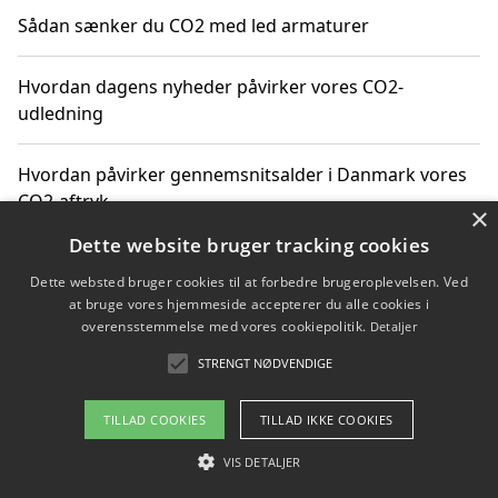
Sådan sænker du CO2 med led armaturer
Hvordan dagens nyheder påvirker vores CO2-
udledning
Hvordan påvirker gennemsnitsalder i Danmark vores
CO2-aftryk
×
Dette website bruger tracking cookies
Hvordan nyheder om CO2-udledning påvirker vores
Dette websted bruger cookies til at forbedre brugeroplevelsen. Ved
hverdag
at bruge vores hjemmeside accepterer du alle cookies i
overensstemmelse med vores cookiepolitik.
Detaljer
STRENGT NØDVENDIGE
Copyright 2026 - Pilanto Aps
TILLAD COOKIES
TILLAD IKKE COOKIES
Om / kontakt
Blog
Betingelser
VIS DETALJER