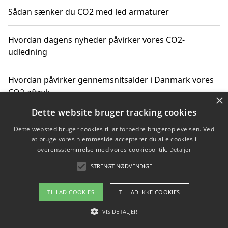
Sådan sænker du CO2 med led armaturer
Hvordan dagens nyheder påvirker vores CO2-
udledning
Hvordan påvirker gennemsnitsalder i Danmark vores
CO2-aftryk
×
Dette website bruger tracking cookies
Hvordan nyheder om CO2-udledning påvirker vores
Dette websted bruger cookies til at forbedre brugeroplevelsen. Ved
hverdag
at bruge vores hjemmeside accepterer du alle cookies i
overensstemmelse med vores cookiepolitik.
Detaljer
STRENGT NØDVENDIGE
Copyright 2026 - Pilanto Aps
TILLAD COOKIES
TILLAD IKKE COOKIES
Om / kontakt
Blog
Betingelser
VIS DETALJER