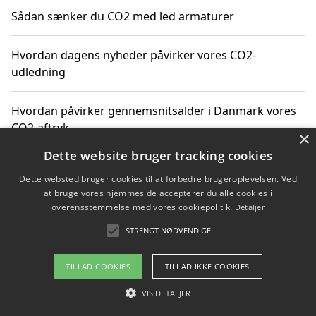
Sådan sænker du CO2 med led armaturer
Hvordan dagens nyheder påvirker vores CO2-
udledning
Hvordan påvirker gennemsnitsalder i Danmark vores
CO2-aftryk
×
Dette website bruger tracking cookies
Hvordan nyheder om CO2-udledning påvirker vores
Dette websted bruger cookies til at forbedre brugeroplevelsen. Ved
hverdag
at bruge vores hjemmeside accepterer du alle cookies i
overensstemmelse med vores cookiepolitik.
Detaljer
STRENGT NØDVENDIGE
Copyright 2026 - Pilanto Aps
TILLAD COOKIES
TILLAD IKKE COOKIES
Om / kontakt
Blog
Betingelser
VIS DETALJER