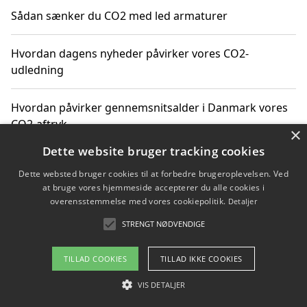
Sådan sænker du CO2 med led armaturer
Hvordan dagens nyheder påvirker vores CO2-
udledning
Hvordan påvirker gennemsnitsalder i Danmark vores
CO2-aftryk
×
Dette website bruger tracking cookies
Hvordan nyheder om CO2-udledning påvirker vores
Dette websted bruger cookies til at forbedre brugeroplevelsen. Ved
hverdag
at bruge vores hjemmeside accepterer du alle cookies i
overensstemmelse med vores cookiepolitik.
Detaljer
STRENGT NØDVENDIGE
Copyright 2026 - Pilanto Aps
TILLAD COOKIES
TILLAD IKKE COOKIES
Om / kontakt
Blog
Betingelser
VIS DETALJER