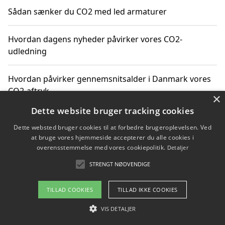
Sådan sænker du CO2 med led armaturer
Hvordan dagens nyheder påvirker vores CO2-
udledning
Hvordan påvirker gennemsnitsalder i Danmark vores
CO2-aftryk
×
Dette website bruger tracking cookies
Hvordan nyheder om CO2-udledning påvirker vores
Dette websted bruger cookies til at forbedre brugeroplevelsen. Ved
hverdag
at bruge vores hjemmeside accepterer du alle cookies i
overensstemmelse med vores cookiepolitik.
Detaljer
STRENGT NØDVENDIGE
Copyright 2026 - Pilanto Aps
TILLAD COOKIES
TILLAD IKKE COOKIES
Om / kontakt
Blog
Betingelser
VIS DETALJER