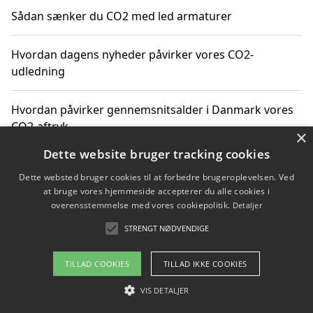
Sådan sænker du CO2 med led armaturer
Hvordan dagens nyheder påvirker vores CO2-
udledning
Hvordan påvirker gennemsnitsalder i Danmark vores
CO2-aftryk
×
Dette website bruger tracking cookies
Hvordan nyheder om CO2-udledning påvirker vores
Dette websted bruger cookies til at forbedre brugeroplevelsen. Ved
hverdag
at bruge vores hjemmeside accepterer du alle cookies i
overensstemmelse med vores cookiepolitik.
Detaljer
STRENGT NØDVENDIGE
Copyright 2026 - Pilanto Aps
TILLAD COOKIES
TILLAD IKKE COOKIES
Om / kontakt
Blog
Betingelser
VIS DETALJER