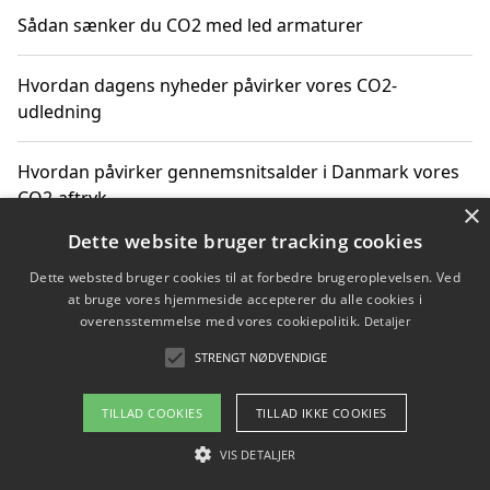
Sådan sænker du CO2 med led armaturer
Hvordan dagens nyheder påvirker vores CO2-
udledning
Hvordan påvirker gennemsnitsalder i Danmark vores
CO2-aftryk
×
Dette website bruger tracking cookies
Hvordan nyheder om CO2-udledning påvirker vores
Dette websted bruger cookies til at forbedre brugeroplevelsen. Ved
hverdag
at bruge vores hjemmeside accepterer du alle cookies i
overensstemmelse med vores cookiepolitik.
Detaljer
STRENGT NØDVENDIGE
Copyright 2026 - Pilanto Aps
TILLAD COOKIES
TILLAD IKKE COOKIES
Om / kontakt
Blog
Betingelser
VIS DETALJER