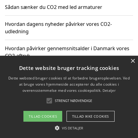
Sådan sænker du CO2 med led armaturer
Hvordan dagens nyheder påvirker vores CO2-
udledning
Hvordan påvirker gennemsnitsalder i Danmark vores
CO2-aftryk
×
Dette website bruger tracking cookies
Hvordan nyheder om CO2-udledning påvirker vores
Dette websted bruger cookies til at forbedre brugeroplevelsen. Ved
hverdag
at bruge vores hjemmeside accepterer du alle cookies i
overensstemmelse med vores cookiepolitik.
Detaljer
STRENGT NØDVENDIGE
Copyright 2026 - Pilanto Aps
TILLAD COOKIES
TILLAD IKKE COOKIES
Om / kontakt
Blog
Betingelser
VIS DETALJER