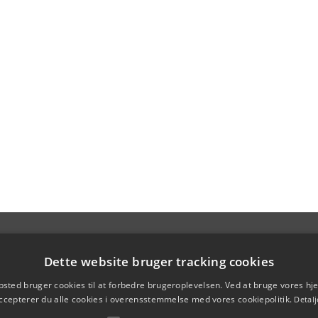
Dette website bruger tracking cookies
sted bruger cookies til at forbedre brugeroplevelsen. Ved at bruge vores 
ccepterer du alle cookies i overensstemmelse med vores cookiepolitik.
Detalj