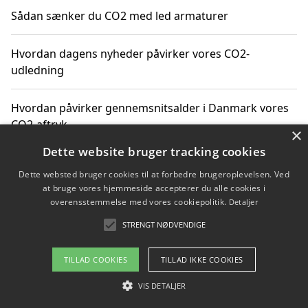
Sådan sænker du CO2 med led armaturer
Hvordan dagens nyheder påvirker vores CO2-
udledning
Hvordan påvirker gennemsnitsalder i Danmark vores
CO2-aftryk
×
Dette website bruger tracking cookies
Hvordan nyheder om CO2-udledning påvirker vores
Dette websted bruger cookies til at forbedre brugeroplevelsen. Ved
hverdag
at bruge vores hjemmeside accepterer du alle cookies i
overensstemmelse med vores cookiepolitik.
Detaljer
STRENGT NØDVENDIGE
Copyright 2026 - Pilanto Aps
TILLAD COOKIES
TILLAD IKKE COOKIES
Om / kontakt
Blog
Betingelser
VIS DETALJER