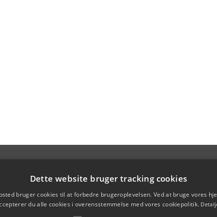
Dette website bruger tracking cookies
sted bruger cookies til at forbedre brugeroplevelsen. Ved at bruge vores 
ccepterer du alle cookies i overensstemmelse med vores cookiepolitik.
Detalj