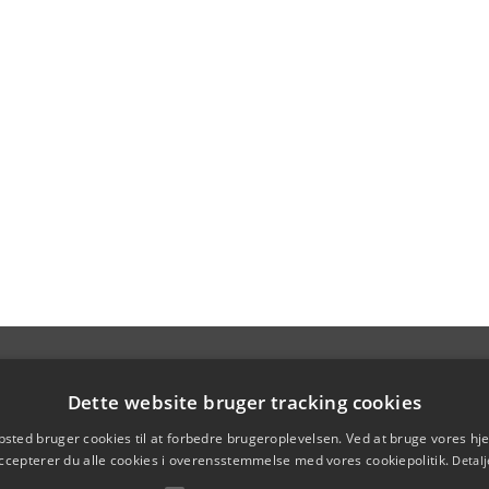
Dette website bruger tracking cookies
sted bruger cookies til at forbedre brugeroplevelsen. Ved at bruge vores 
ccepterer du alle cookies i overensstemmelse med vores cookiepolitik.
Detalj