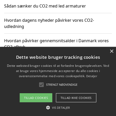
Sådan sænker du CO2 med led armaturer
Hvordan dagens nyheder påvirker vores CO2-
udledning
Hvordan påvirker gennemsnitsalder i Danmark vores
CO2-aftryk
×
Dette website bruger tracking cookies
Hvordan nyheder om CO2-udledning påvirker vores
Dette websted bruger cookies til at forbedre brugeroplevelsen. Ved
hverdag
at bruge vores hjemmeside accepterer du alle cookies i
overensstemmelse med vores cookiepolitik.
Detaljer
STRENGT NØDVENDIGE
Copyright 2026 - Pilanto Aps
TILLAD COOKIES
TILLAD IKKE COOKIES
Om / kontakt
Blog
Betingelser
VIS DETALJER