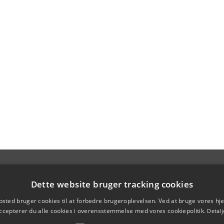
Dette website bruger tracking cookies
sted bruger cookies til at forbedre brugeroplevelsen. Ved at bruge vores 
ccepterer du alle cookies i overensstemmelse med vores cookiepolitik.
Detalj