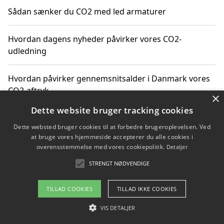
Sådan sænker du CO2 med led armaturer
Hvordan dagens nyheder påvirker vores CO2-
udledning
Hvordan påvirker gennemsnitsalder i Danmark vores
CO2-aftryk
×
Dette website bruger tracking cookies
Hvordan nyheder om CO2-udledning påvirker vores
Dette websted bruger cookies til at forbedre brugeroplevelsen. Ved
hverdag
at bruge vores hjemmeside accepterer du alle cookies i
overensstemmelse med vores cookiepolitik.
Detaljer
STRENGT NØDVENDIGE
Copyright 2026 - Pilanto Aps
TILLAD COOKIES
TILLAD IKKE COOKIES
Om / kontakt
Blog
Betingelser
VIS DETALJER