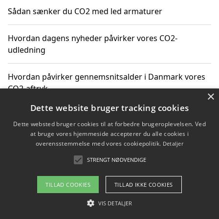
Sådan sænker du CO2 med led armaturer
Hvordan dagens nyheder påvirker vores CO2-
udledning
Hvordan påvirker gennemsnitsalder i Danmark vores
CO2-aftryk
×
Dette website bruger tracking cookies
Hvordan nyheder om CO2-udledning påvirker vores
Dette websted bruger cookies til at forbedre brugeroplevelsen. Ved
hverdag
at bruge vores hjemmeside accepterer du alle cookies i
overensstemmelse med vores cookiepolitik.
Detaljer
STRENGT NØDVENDIGE
Copyright 2026 - Pilanto Aps
TILLAD COOKIES
TILLAD IKKE COOKIES
Om / kontakt
Blog
Betingelser
VIS DETALJER